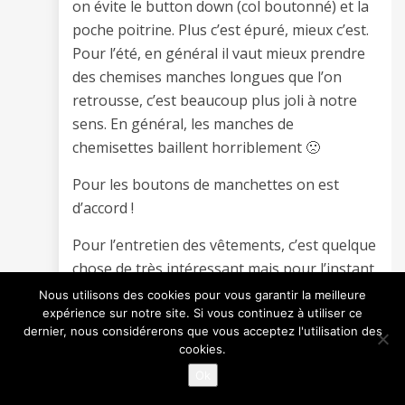
on évite le button down (col boutonné) et la
poche poitrine. Plus c’est épuré, mieux c’est.
Pour l’été, en général il vaut mieux prendre
des chemises manches longues que l’on
retrousse, c’est beaucoup plus joli à notre
sens. En général, les manches de
chemisettes baillent horriblement 🙁
Pour les boutons de manchettes on est
d’accord !
Pour l’entretien des vêtements, c’est quelque
chose de très intéressant mais pour l’instant
je me forme ! J’essaie régulièrement tel ou tel
Nous utilisons des cookies pour vous garantir la meilleure
expérience sur notre site. Si vous continuez à utiliser ce
savon, tel ou tel entretien, et cela fait un
dernier, nous considérerons que vous acceptez l'utilisation des
moment qu’on a l’idée en tête, ça arrivera
cookies.
certainement avant la fin de l’année !
Ok
Merci pour tes commentaires, bonne