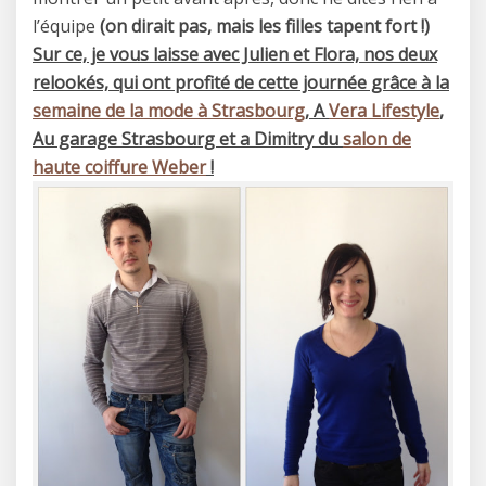
l’équipe
(on dirait pas, mais les filles tapent fort !)
Sur ce, je vous laisse avec Julien et Flora, nos deux
relookés, qui ont profité de cette journée grâce à la
semaine de la mode à Strasbourg
, A
Vera Lifestyle
,
Au garage Strasbourg et a Dimitry du
salon de
haute coiffure Weber
!