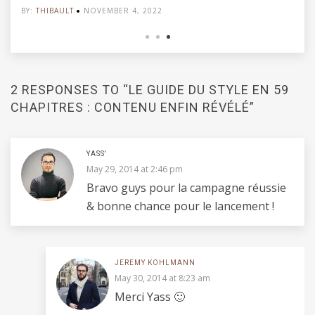
BER 4, 2022
BY:
THIBAULT
AUGUST 3,
2 RESPONSES TO “LE GUIDE DU STYLE EN 59
CHAPITRES : CONTENU ENFIN RÉVÉLÉ”
YASS'
May 29, 2014 at 2:46 pm
Bravo guys pour la campagne réussie
& bonne chance pour le lancement !
JEREMY KOHLMANN
May 30, 2014 at 8:23 am
Merci Yass 🙂