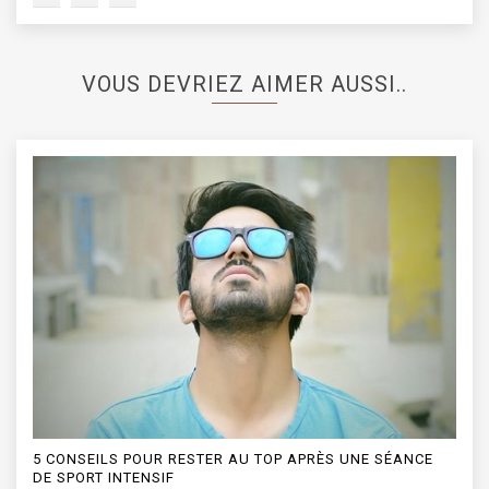
VOUS DEVRIEZ AIMER AUSSI..
 RESTER AU TOP APRÈS UNE SÉANCE
QUELLES SONT LES M
F
FAVORISER ?