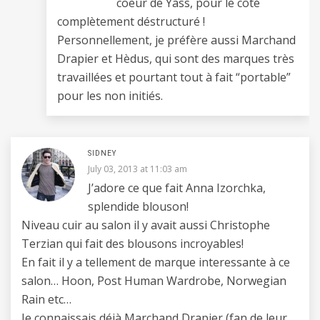
coeur de Yass, pour le côté
complètement déstructuré !
Personnellement, je préfère aussi Marchand
Drapier et Hèdus, qui sont des marques très
travaillées et pourtant tout à fait “portable”
pour les non initiés.
SIDNEY
July 03, 2013 at 11:03 am
J’adore ce que fait Anna Izorchka,
splendide blouson!
Niveau cuir au salon il y avait aussi Christophe
Terzian qui fait des blousons incroyables!
En fait il y a tellement de marque interessante à ce
salon… Hoon, Post Human Wardrobe, Norwegian
Rain etc…
Je connaissais déjà Marchand Drapier (fan de leur