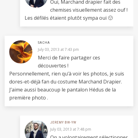
Oui, Marchand drapier fait des
chemises visuellement assez ouf !
Les défilés étaient plutôt sympa oui 🙂
SACHA
July 03, 2013 at 7:43 pm
Merci de faire partager ces
découvertes !
Personnellement, rien qu’à voir les photos, je suis
dores-et-déjà fan du costume Marchand Drapier.
J’aime aussi beaucoup le pantalon Hédus de la
première photo .
JEREMY BW-YW
July 03, 2013 at 7:48 pm
On a volontairement sélectionner