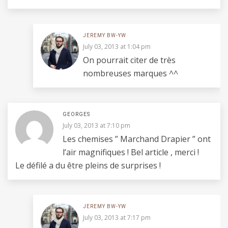
JEREMY BW-YW
July 03, 2013 at 1:04 pm
On pourrait citer de très
nombreuses marques ^^
GEORGES
July 03, 2013 at 7:10 pm
Les chemises ” Marchand Drapier ” ont
l’air magnifiques ! Bel article , merci !
Le défilé a du être pleins de surprises !
JEREMY BW-YW
July 03, 2013 at 7:17 pm