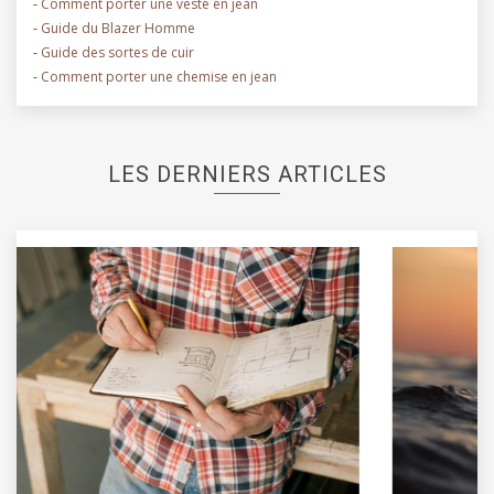
-
Comment porter une veste en jean
-
Guide du Blazer Homme
-
Guide des sortes de cuir
-
Comment porter une chemise en jean
LES DERNIERS ARTICLES