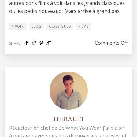
autres bons films à voir dans les grands classiques
ou les petits nouveaux : Mars arrive à grand pas.
A VOIR
BLOG
CLASSIQUES
FILMS
on R
Comments Off
SHARE
THIBAULT
Rédacteur en chef de Be What You Wear j'ai plaisir
à partager avec vous mes découvertes, analyses, et