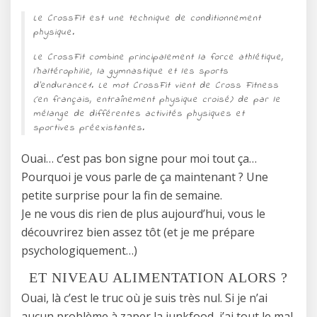
Le CrossFit est une technique de conditionnement
physique.
Le CrossFit combine principalement la force athlétique,
l’haltérophilie, la gymnastique et les sports
d’endurance1. Le mot CrossFit vient de Cross Fitness
(en français, entraînement physique croisé) de par le
mélange de différentes activités physiques et
sportives préexistantes.
Ouai… c’est pas bon signe pour moi tout ça…
Pourquoi je vous parle de ça maintenant ? Une
petite surprise pour la fin de semaine.
Je ne vous dis rien de plus aujourd’hui, vous le
découvrirez bien assez tôt (et je me prépare
psychologiquement…)
ET NIVEAU ALIMENTATION ALORS ?
Ouai, là c’est le truc où je suis très nul. Si je n’ai
aucun problème à zaper la junkfood, j’ai tout le mal