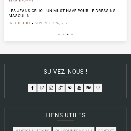
OMME
BEAUTÉ HOMME
NS CELIO : UN MUST-HAVE POUR LE DRESSING
LES LUNETTES
IN
PERFORMANC
LT
SEPTEMBER 26, 2023
BY:
THIBAULT
SUIVEZ-NOUS !
LIENS UTILES
MENTIONS LÉGALES
QUI SOMMES-NOUS ?
CONTACT