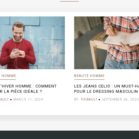
É HOMME
BEAUTÉ HOMME
D’HIVER HOMME : COMMENT
LES JEANS CELIO : UN MUST-H
R LA PIÈCE IDÉALE ?
POUR LE DRESSING MASCULIN
BAULT
MARCH 11, 2024
BY:
THIBAULT
SEPTEMBER 26, 2023