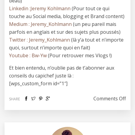
beau)
Linkedin :Jeremy Kohlmann
(Pour tout ce qui
touche au Social media, blogging et Brand content)
Medium : Jeremy_Kohlmann
(un peu pareil mais
parfois en anglais et sur des sujets plus poussés)
Twitter : Jeremy_Kohlmann
(là y’a tout et n’importe
quoi, surtout n’importe quoi en fait)
Youtube : Bw-Yw
(Pour retrouver mes Vlogs !)
Et bien entendu, n’oublie pas de t’abonner aux
conseils du capichef juste là :
[wps_custom_form id=”1″]
on A
Comments Off
SHARE