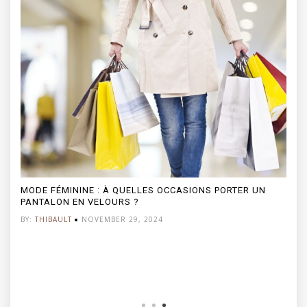
NE : À QUELLES OCCASIONS PORTER UN
 VELOURS ?
NOVEMBER 29, 2024
LES BIJOUX PERS
POUR NOS GRAND
BY:
THIBAULT
JANUA